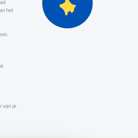
tad
an het
sovo.
te
r van je