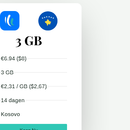
3 GB
€6.94 ($8)
3 GB
€2,31 / GB ($2,67)
14 dagen
Kosovo