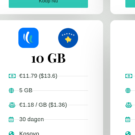
Koop Nu
10 GB
€11.79 ($13.6)
5 GB
€1.18 / GB ($1.36)
30 dagen
Kosovo