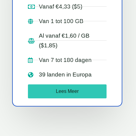
Vanaf €4,33 ($5)
Van 1 tot 100 GB
Al vanaf €1,60 / GB
($1,85)
Van 7 tot 180 dagen
39 landen in Europa
Lees Meer