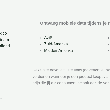
Ontvang mobiele data tijdens je 
xico
Azië
etnam
Zuid-Amerika
ailand
Midden-Amerika
Deze site bevat affiliate links (advertentielin
d
verdienen wanneer je een product koopt via o
prijs die jij als consument betaalt aan de ver
a |