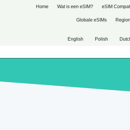
Home
Wat is een eSIM?
eSIM Compatib
Globale eSIMs
Region
English
Polish
Dutc