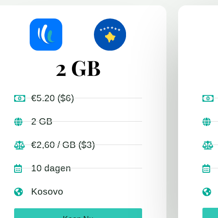
2 GB
€5.20 ($6)
2 GB
€2,60 / GB ($3)
10 dagen
Kosovo