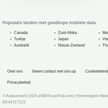
Populaire landen met goedkope mobiele data
Canada
Zuid-Afrika
Me
Turkije
Japan
Vi
Australië
Nieuw-Zeeland
Th
Over ons
Neem contact met ons op
Cookiebelei
Privacybeleid
© Auteursrecht 2025 eSIMTravelHub.com | Hemmingsen Medi
DK44717123