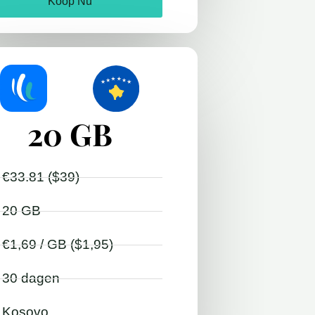
Koop Nu
20 GB
€33.81 ($39)
20 GB
€1,69 / GB ($1,95)
30 dagen
Kosovo