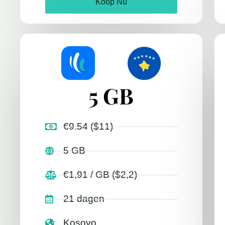
Koop Nu
5 GB
€9.54 ($11)
5 GB
€1,91 / GB ($2,2)
21 dagen
Kosovo