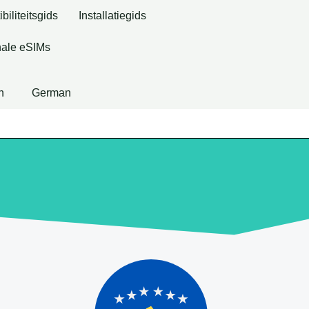
iliteitsgids
Installatiegids
ale eSIMs
h
German