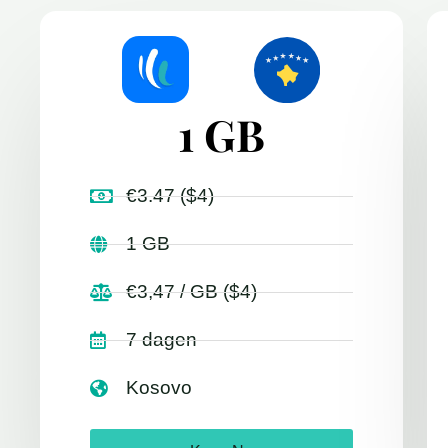
1 GB
€3.47 ($4)
1 GB
€3,47 / GB ($4)
7 dagen
Kosovo