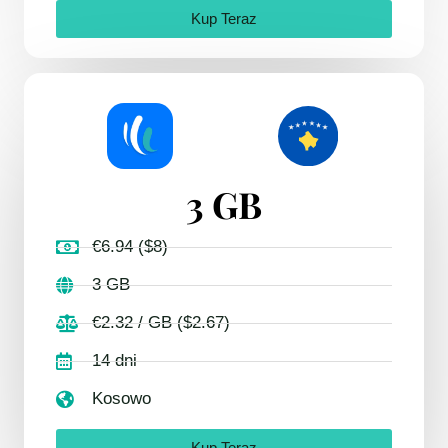
Kup Teraz
3 GB
€6.94 ($8)
3 GB
€2.32 / GB ($2.67)
14 dni
Kosowo