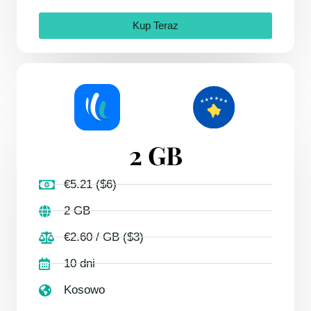
Kup Teraz
2 GB
€5.21 ($6)
2 GB
€2.60 / GB ($3)
10 dni
Kosowo