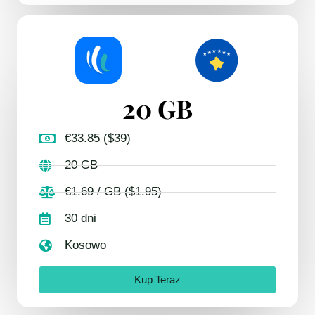
20 GB
€33.85 ($39)
20 GB
€1.69 / GB ($1.95)
30 dni
Kosowo
Kup Teraz