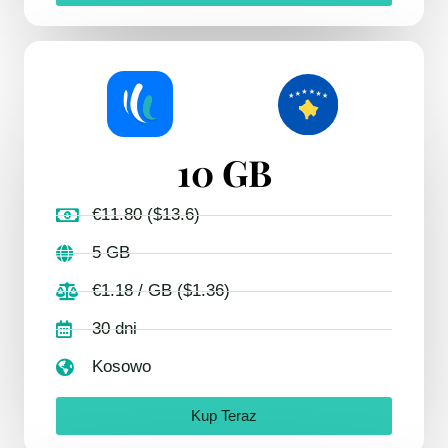
10 GB
€11.80 ($13.6)
5 GB
€1.18 / GB ($1.36)
30 dni
Kosowo
Kup Teraz