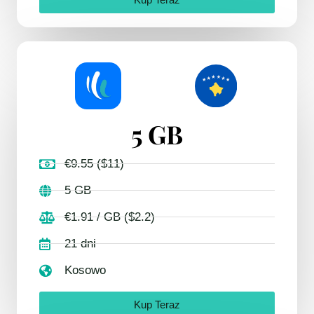
Kup Teraz
5 GB
€9.55 ($11)
5 GB
€1.91 / GB ($2.2)
21 dni
Kosowo
Kup Teraz