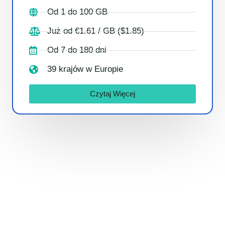
Od 1 do 100 GB
Już od €1.61 / GB ($1.85)
Od 7 do 180 dni
39 krajów w Europie
Czytaj Więcej