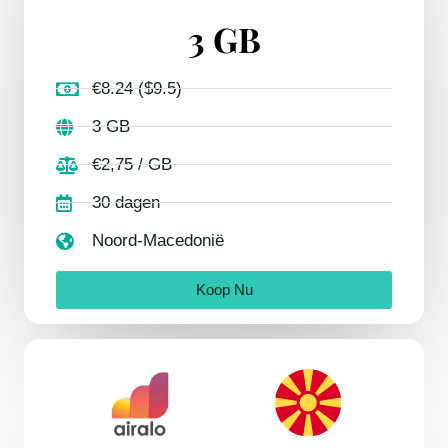
3 GB
€8.24 ($9.5)
3 GB
€2,75 / GB
30 dagen
Noord-Macedonië
Koop Nu