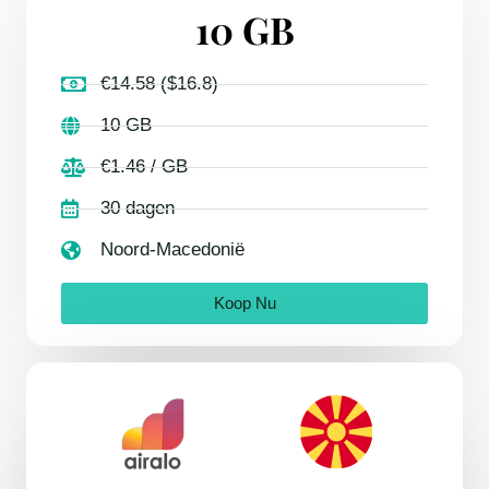
10 GB
€14.58 ($16.8)
10 GB
€1.46 / GB
30 dagen
Noord-Macedonië
Koop Nu