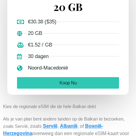
20 GB
€30.38 ($35)
20 GB
€1.52 / GB
30 dagen
Noord-Macedonië
Koop Nu
Kies de regionale eSIM die de hele Balkan dekt
Als je van plan bent andere landen op de Balkan te bezoeken,
zoals
Servië
,
Albanië
, of
Bosnië-
zoals Servië,
Herzegovina
overweeg dan een regionale eSIM-kaart voor