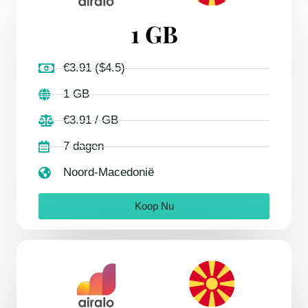
1 GB
€3.91 ($4.5)
1 GB
€3.91 / GB
7 dagen
Noord-Macedonië
Koop Nu