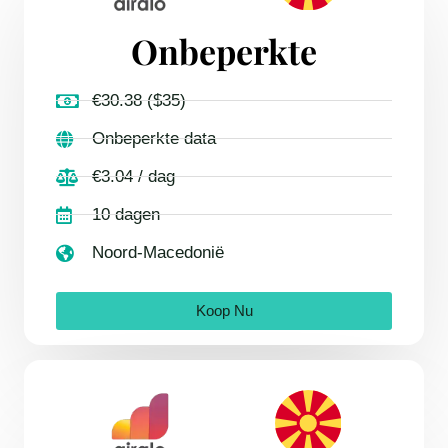
Onbeperkte
€30.38 ($35)
Onbeperkte data
€3.04 / dag
10 dagen
Noord-Macedonië
Koop Nu