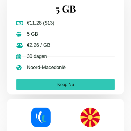
5 GB
€11.28 ($13)
5 GB
€2.26 / GB
30 dagen
Noord-Macedonië
Koop Nu