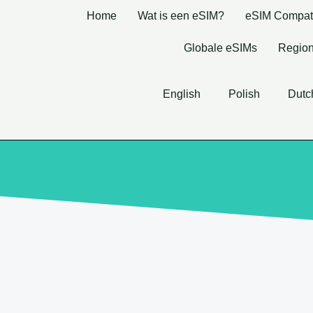
Home
Wat is een eSIM?
eSIM Compatib
Globale eSIMs
Region
English
Polish
Dutc