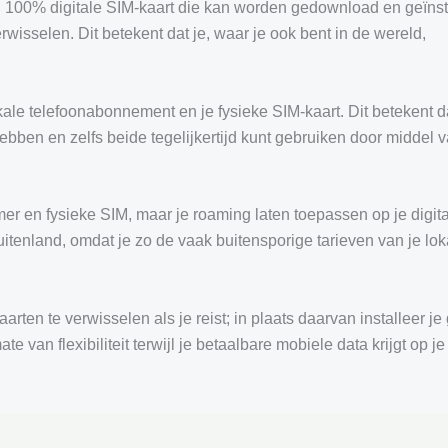
 100% digitale SIM-kaart die kan worden gedownload en geïnst
rwisselen. Dit betekent dat je, waar je ook bent in de wereld,
le telefoonabonnement en je fysieke SIM-kaart. Dit betekent da
hebben en zelfs beide tegelijkertijd kunt gebruiken door middel 
mer en fysieke SIM, maar je roaming laten toepassen op je digit
uitenland, omdat je zo de vaak buitensporige tarieven van je lok
arten te verwisselen als je reist; in plaats daarvan installeer j
 van flexibiliteit terwijl je betaalbare mobiele data krijgt op je