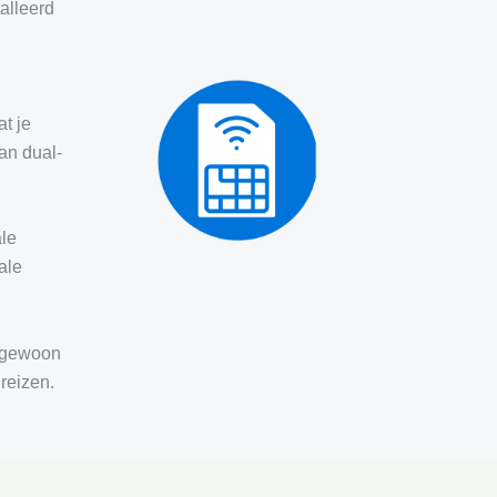
alleerd
t je
van dual-
ale
ale
e gewoon
 reizen.