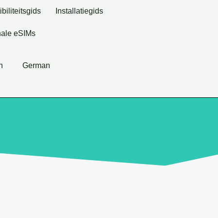
iliteitsgids
Installatiegids
ale eSIMs
h
German