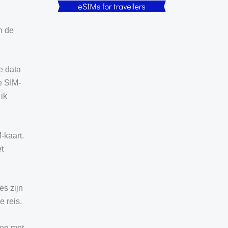
n de
e data
e SIM-
ik
-kaart.
t
es zijn
e reis.
ten met