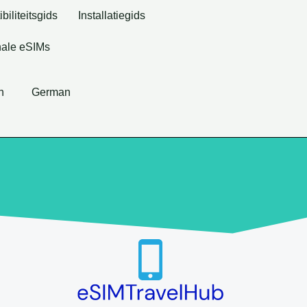
iliteitsgids
Installatiegids
ale eSIMs
h
German