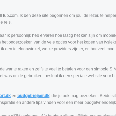
lHub.com. Ik ben deze site begonnen om jou, de lezer, te helpe
e reis.
waar ik persoonlijk heb ervaren hoe lastig het kan zijn om mobiel
aan het onderzoeken van de vele opties voor het kopen van fysiek
k een telefoonwinkel, welke providers zijn er, en hoeveel moet 
n de war te raken en zelfs te veel te betalen voor een simpele SIM
et was om te gebruiken, besloot ik een speciale website voor he
ort.dk
en
budget-rejser.dk
, die je ook mag bezoeken. Beide sit
inspiratie en andere tips vinden voor een meer budgetvriendelijk
f geen eSIM verkopen. We hebben alleen affiliate-overeenkoms