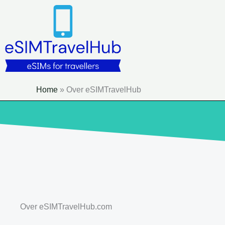
Overslaan
naar
inhoud
Home
»
Over eSIMTravelHub
Over eSIMTravelHub.com