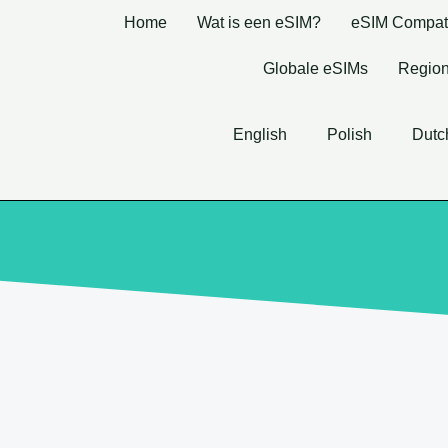
Home
Wat is een eSIM?
eSIM Compatib
Globale eSIMs
Region
English
Polish
Dutc