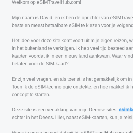
Welkom op eSIMTravelHub.com!
Mijn naam is David, en ik ben de oprichter van eSIMTrave
beste en meest betaalbare eSIM te kiezen voor je volgend
Het idee voor deze site komt voort uit mijn eigen reizen, 
in het buitenland te verkrijgen. Ik heb veel tijd besteed 
kaarten voordat ik in een nieuw land aankwam. Waar vind i
betalen voor de SIM-kaart?
Er zijn veel vragen, en als toerist is het gemakkelijk om i
Toen ik de eSIM-technologie ontdekte, en hoe makkelijk h
concept te starten.
Deze site is een vertakking van mijn Deense sites,
esimk
echter in het Deens. Hier, naast eSIM-kaarten, kun je reis
Wees je ervan bewust dat wij bij eSIMTravelHub.com zel