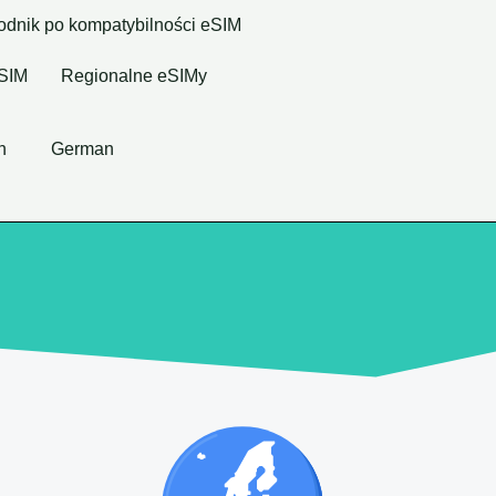
dnik po kompatybilności eSIM
eSIM
Regionalne eSIMy
h
German