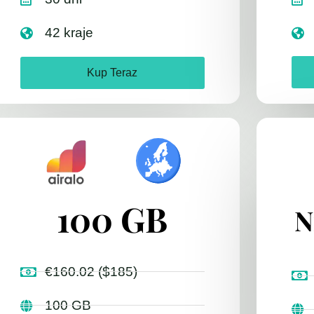
42 kraje
Kup Teraz
100 GB
N
€160.02 ($185)
100 GB