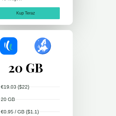
Kup Teraz
20 GB
€19.03 ($22)
20 GB
€0.95 / GB ($1.1)