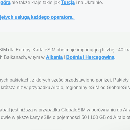
góra
ale także kraje takie jak
Turcja
i na Ukrainie.
bjętych usługą każdego operatora.
 eSIM dla Europy. Karta eSIM obejmuje imponującą liczbę +40 k
ch Bałkanach, w tym w
Albania
i
Bośnia i Hercegowina
.
ych pakietach, z których sześć przedstawiono poniżej. Pakiety
rótsza niż w przypadku Airalo, regionalny eSIM od GlobaleSIM
ajt jest niższa w przypadku GlobaleSIM w porównaniu do Aira
wie większe karty eSIM o pojemności 50 i 100 GB od Airalo o