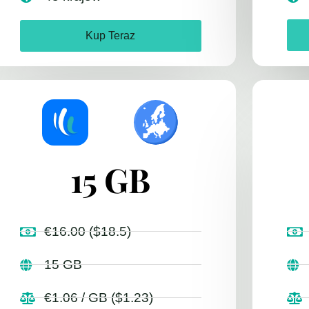
Kup Teraz
15 GB
€16.00 ($18.5)
15 GB
€1.06 / GB ($1.23)