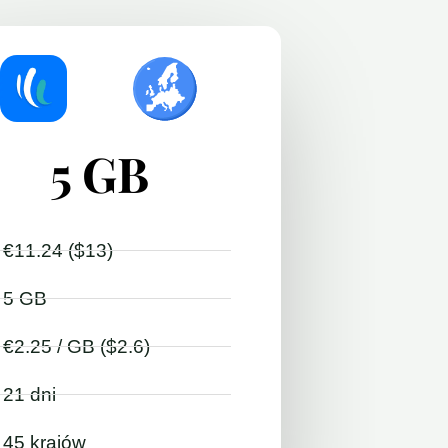
5 GB
€11.24 ($13)
5 GB
€2.25 / GB ($2.6)
21 dni
45 krajów