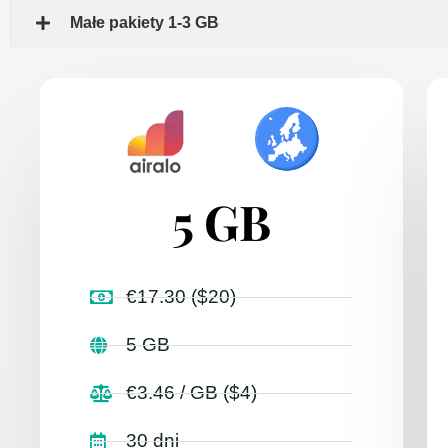
Małe pakiety 1-3 GB
5 GB
€17.30 ($20)
5 GB
€3.46 / GB ($4)
30 dni