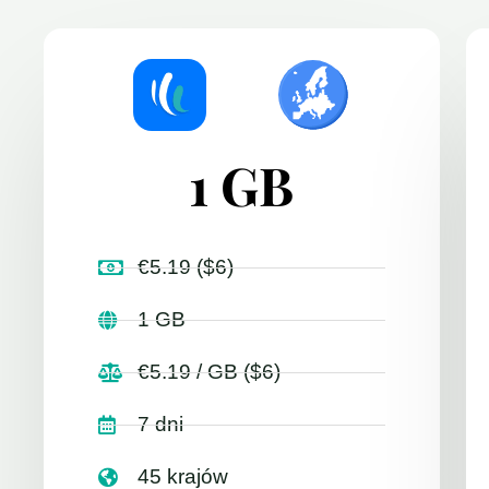
1 GB
€5.19 ($6)
1 GB
€5.19 / GB ($6)
7 dni
45 krajów