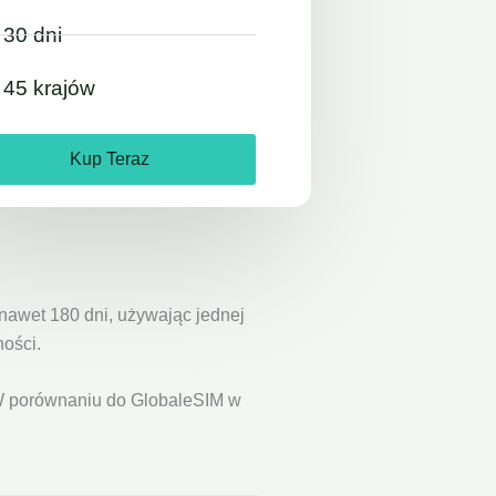
30 dni
45 krajów
Kup Teraz
 nawet 180 dni, używając jednej
ności.
 W porównaniu do GlobaleSIM w