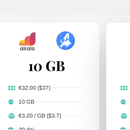
10 GB
€32.00 ($37)
10 GB
€3.20 / GB ($3.7)
30 dni