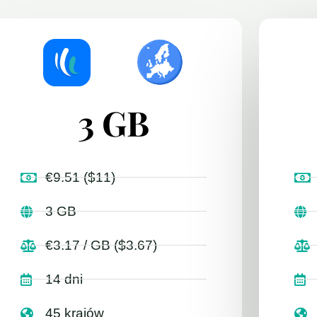
3 GB
€9.51 ($11)
3 GB
€3.17 / GB ($3.67)
14 dni
45 krajów