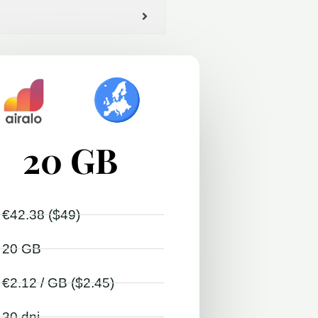
20 GB
€42.38 ($49)
20 GB
€2.12 / GB ($2.45)
30 dni