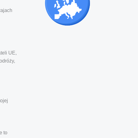
rajach
teli UE,
odróży,
ojej
e to