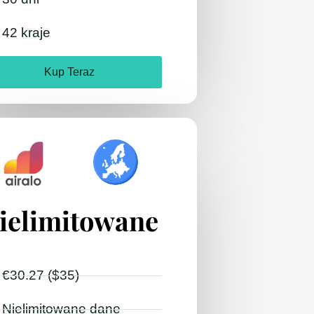
42 kraje
Kup Teraz
ielimitowane
€30.27 ($35)
Nielimitowane dane