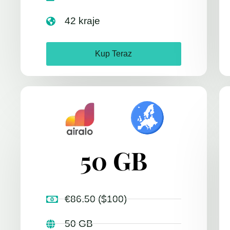
42 kraje
Kup Teraz
50 GB
€86.50 ($100)
50 GB