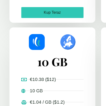
Kup Teraz
10 GB
€10.38 ($12)
10 GB
€1.04 / GB ($1.2)