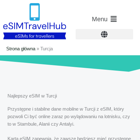
Przejdź
do
Menu
Menu
treści
główne
Strona główna
»
Turcja
Najlepszy eSIM w Turcji
Przystępne i stabilne dane mobilne w Turcji z eSIM, który
pozwoli Ci być online zaraz po wylądowaniu na lotnisku, czy
to w Stambule, Alanii czy Antalyi.
Karta eSIM zapewnia, że zawsze będziesz mieć przystępne