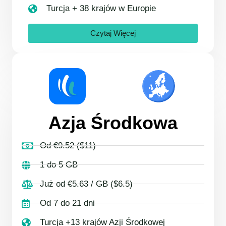
Turcja + 38 krajów w Europie
Czytaj Więcej
Azja Środkowa
Od €9.52 ($11)
1 do 5 GB
Już od €5.63 / GB ($6.5)
Od 7 do 21 dni
Turcja +13 krajów Azji Środkowej