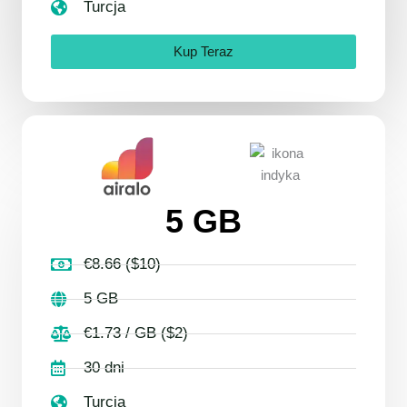
Turcja
Kup Teraz
5 GB
€8.66 ($10)
5 GB
€1.73 / GB ($2)
30 dni
Turcja