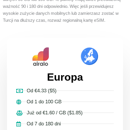
ważność 90 i 180 dni odpowiednio. Więc jeśli przewidujesz
wysokie zużycie danych mobilnych lub zamierzasz zostać w
Turcji na dłuższy czas, rozważ regionalną kartę eSIM.
Europa
Od €4.33 ($5)
Od 1 do 100 GB
Już od €1.60 / GB ($1.85)
Od 7 do 180 dni