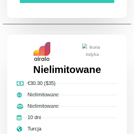
Nielimitowane
€30.30 ($35)
Nielimitowane
Nielimitowane
10 dni
Turcja