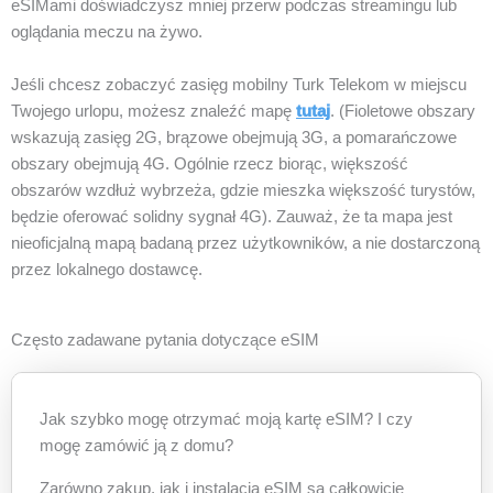
eSIMami doświadczysz mniej przerw podczas streamingu lub
oglądania meczu na żywo.
Jeśli chcesz zobaczyć zasięg mobilny Turk Telekom w miejscu
Twojego urlopu, możesz znaleźć mapę
tutaj
. (Fioletowe obszary
wskazują zasięg 2G, brązowe obejmują 3G, a pomarańczowe
obszary obejmują 4G. Ogólnie rzecz biorąc, większość
obszarów wzdłuż wybrzeża, gdzie mieszka większość turystów,
będzie oferować solidny sygnał 4G). Zauważ, że ta mapa jest
nieoficjalną mapą badaną przez użytkowników, a nie dostarczoną
przez lokalnego dostawcę.
Często zadawane pytania dotyczące eSIM
Jak szybko mogę otrzymać moją kartę eSIM? I czy
mogę zamówić ją z domu?
Zarówno zakup, jak i instalacja eSIM są całkowicie