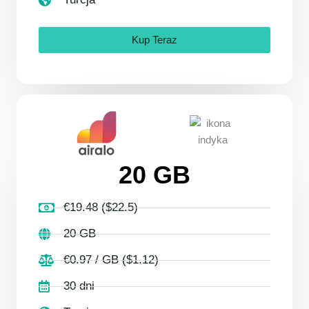
Kup Teraz
20 GB
€19.48 ($22.5)
20 GB
€0.97 / GB ($1.12)
30 dni