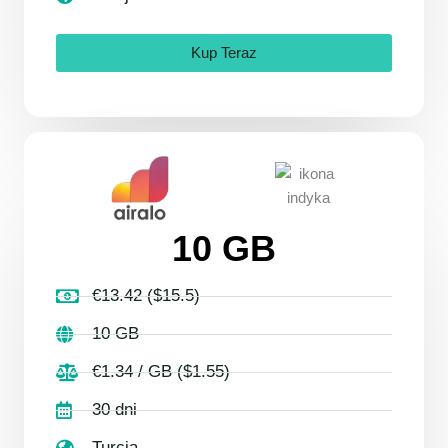
Kup Teraz
10 GB
€13.42 ($15.5)
10 GB
€1.34 / GB ($1.55)
30 dni
Turcja