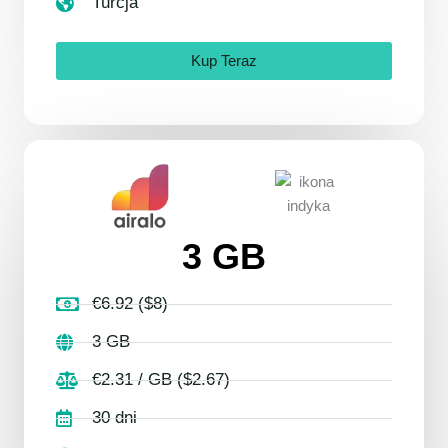
Turcja
Kup Teraz
3 GB
€6.92 ($8)
3 GB
€2.31 / GB ($2.67)
30 dni