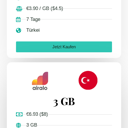
€3.90 / GB ($4.5)
7 Tage
Türkei
Jetzt Kaufen
3 GB
€6.93 ($8)
3 GB