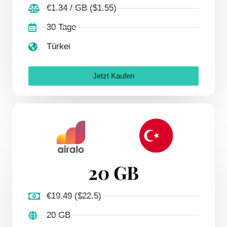
€1.34 / GB ($1.55)
30 Tage
Türkei
Jetzt Kaufen
20 GB
€19.49 ($22.5)
20 GB