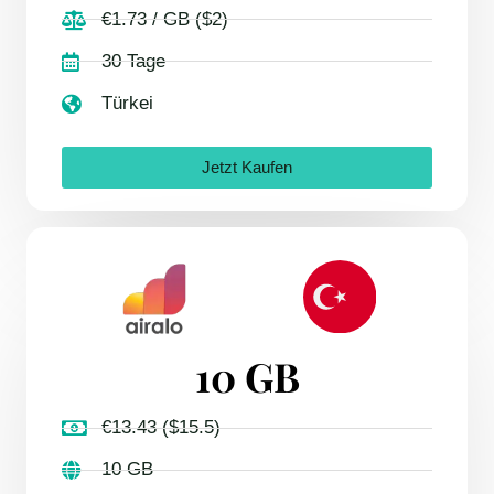
€1.73 / GB ($2)
30 Tage
Türkei
Jetzt Kaufen
10 GB
€13.43 ($15.5)
10 GB