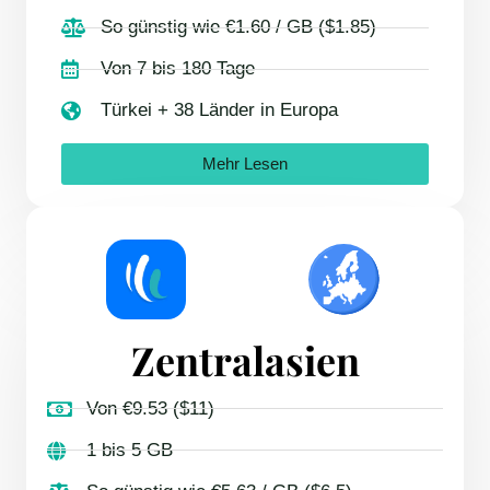
So günstig wie €1.60 / GB ($1.85)
Von 7 bis 180 Tage
Türkei + 38 Länder in Europa
Mehr Lesen
Zentralasien
Von €9.53 ($11)
1 bis 5 GB