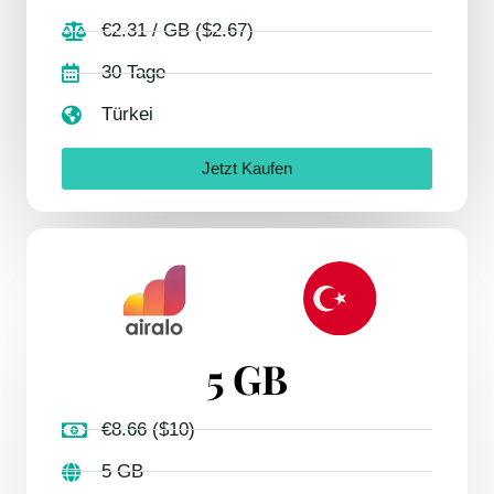
€2.31 / GB ($2.67)
30 Tage
Türkei
Jetzt Kaufen
5 GB
€8.66 ($10)
5 GB