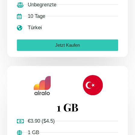
Unbegrenzte
10 Tage
Türkei
Jetzt Kaufen
1 GB
€3.90 ($4.5)
1 GB