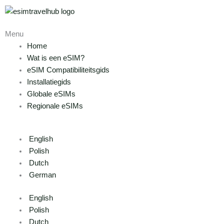
Overslaan
naar
inhoud
Hoofdmenu
Menu
Home
Wat is een eSIM?
eSIM Compatibiliteitsgids
Installatiegids
Globale eSIMs
Regionale eSIMs
English
Polish
Dutch
German
English
Polish
Dutch