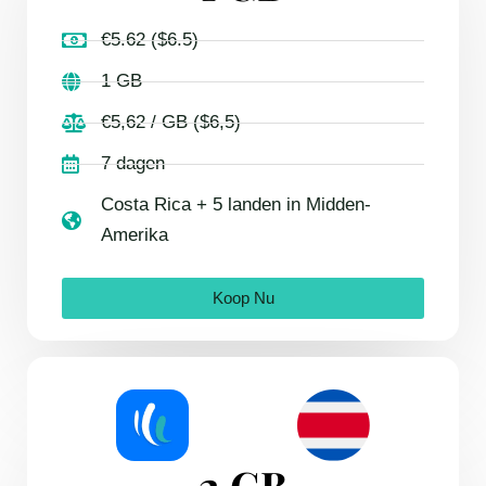
€5.62 ($6.5)
1 GB
€5,62 / GB ($6,5)
7 dagen
Costa Rica + 5 landen in Midden-
Amerika
Koop Nu
2 GB