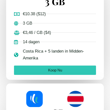
3 GB
€10.38 ($12)
3 GB
€3,46 / GB ($4)
14 dagen
Costa Rica + 5 landen in Midden-
Amerika
Koop Nu