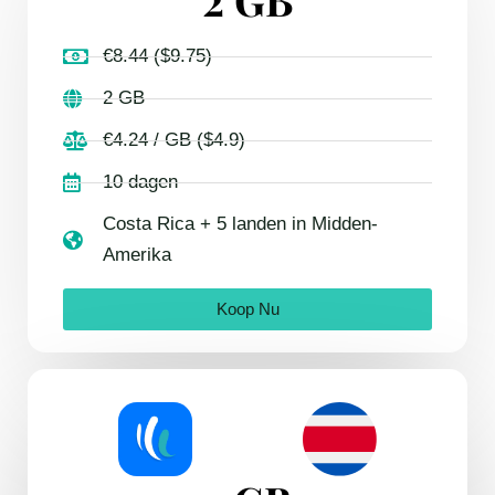
€8.44 ($9.75)
2 GB
€4.24 / GB ($4.9)
10 dagen
Costa Rica + 5 landen in Midden-
Amerika
Koop Nu