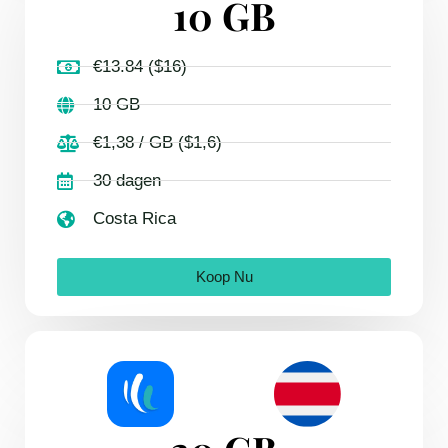
10 GB
€13.84 ($16)
10 GB
€1,38 / GB ($1,6)
30 dagen
Costa Rica
Koop Nu