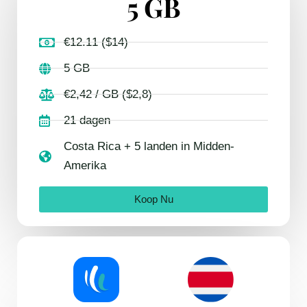
5 GB
€12.11 ($14)
5 GB
€2,42 / GB ($2,8)
21 dagen
Costa Rica + 5 landen in Midden-
Amerika
Koop Nu