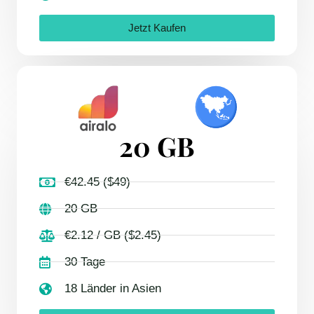
Jetzt Kaufen
20 GB
€42.45 ($49)
20 GB
€2.12 / GB ($2.45)
30 Tage
18 Länder in Asien