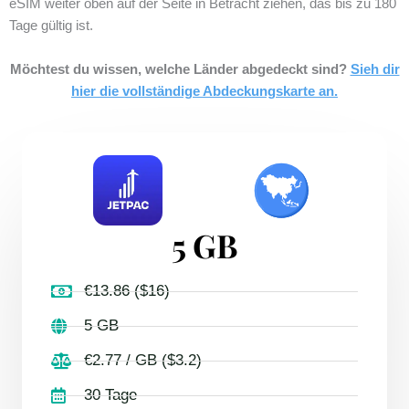
eSIM weiter oben auf der Seite in Betracht ziehen, das bis zu 180
Tage gültig ist.
Möchtest du wissen, welche Länder abgedeckt sind?
Sieh dir
hier die vollständige Abdeckungskarte an.
5 GB
€13.86 ($16)
5 GB
€2.77 / GB ($3.2)
30 Tage