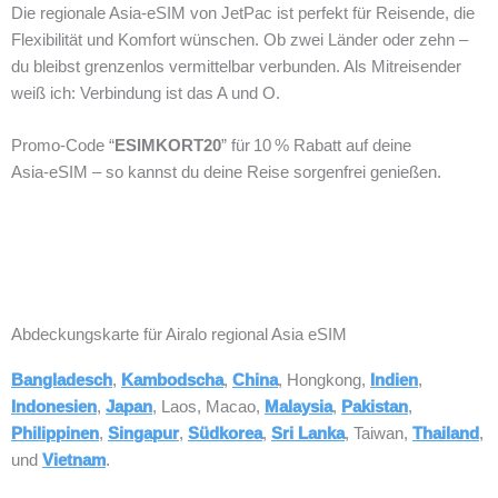
Die regionale Asia‑eSIM von JetPac ist perfekt für Reisende, die
Flexibilität und Komfort wünschen. Ob zwei Länder oder zehn –
du bleibst grenzenlos vermittelbar verbunden. Als Mitreisender
weiß ich: Verbindung ist das A und O.
Promo‑Code “
ESIMKORT20
” für 10 % Rabatt auf deine
Asia‑eSIM – so kannst du deine Reise sorgenfrei genießen.
Abdeckungskarte für Airalo regional Asia eSIM
Bangladesch
,
Kambodscha
,
China
, Hongkong,
Indien
,
Indonesien
,
Japan
, Laos, Macao,
Malaysia
,
Pakistan
,
Philippinen
,
Singapur
,
Südkorea
,
Sri Lanka
, Taiwan,
Thailand
,
und
Vietnam
.