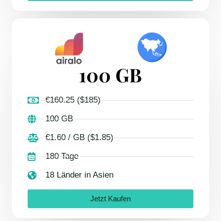
100 GB
€160.25 ($185)
100 GB
€1.60 / GB ($1.85)
180 Tage
18 Länder in Asien
Jetzt Kaufen