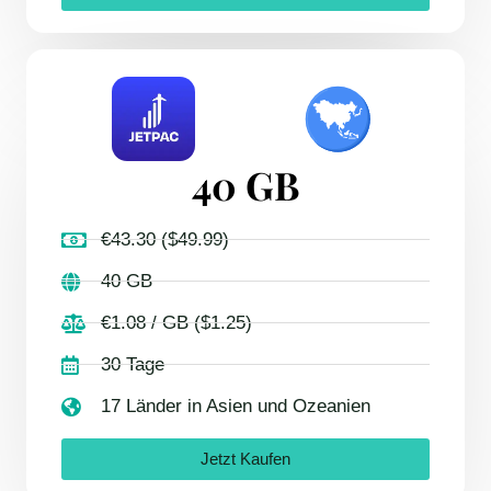
40 GB
€43.30 ($49.99)
40 GB
€1.08 / GB ($1.25)
30 Tage
17 Länder in Asien und Ozeanien
Jetzt Kaufen