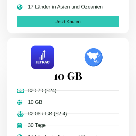
17 Länder in Asien und Ozeanien
Jetzt Kaufen
10 GB
€20.79 ($24)
10 GB
€2.08 / GB ($2.4)
30 Tage