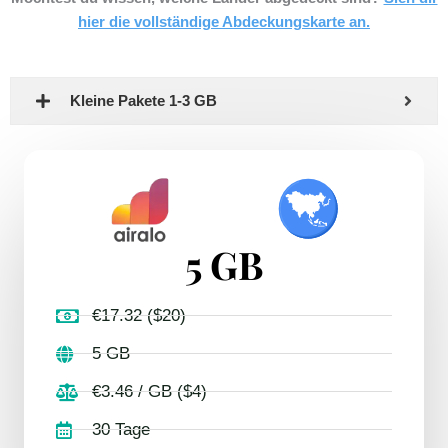
hier die vollständige Abdeckungskarte an.
Kleine Pakete 1-3 GB
5 GB
€17.32 ($20)
5 GB
€3.46 / GB ($4)
30 Tage