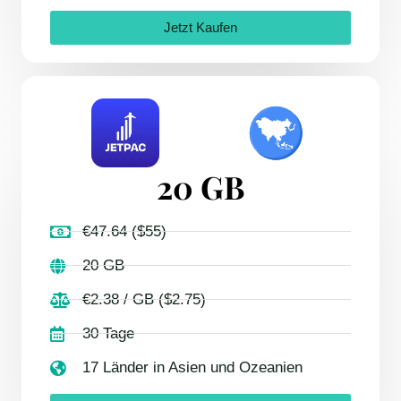
Jetzt Kaufen
20 GB
€47.64 ($55)
20 GB
€2.38 / GB ($2.75)
30 Tage
17 Länder in Asien und Ozeanien