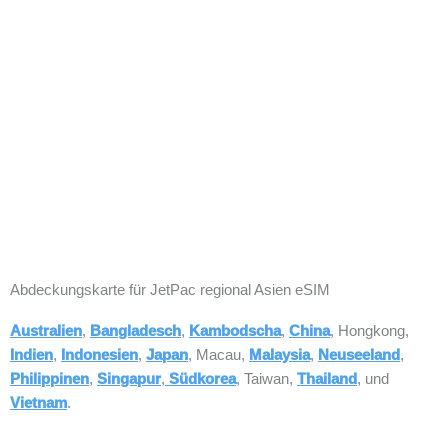
Abdeckungskarte für JetPac regional Asien eSIM
Australien
,
Bangladesch
,
Kambodscha
,
China
, Hongkong,
Indien
,
Indonesien
,
Japan
, Macau,
Malaysia
,
Neuseeland
,
Philippinen
,
Singapur
,
Südkorea
, Taiwan,
Thailand
, und
Vietnam
.