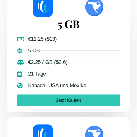
5 GB
€11.25 ($13)
5 GB
€2.25 / GB ($2.6)
21 Tage
Kanada, USA und Mexiko
Jetzt Kaufen