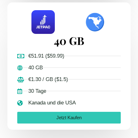
40 GB
€51.91 ($59.99)
40 GB
€1.30 / GB ($1.5)
30 Tage
Kanada und die USA
Jetzt Kaufen