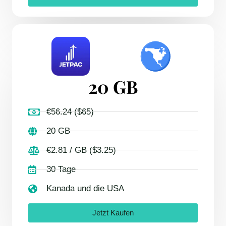
20 GB
€56.24 ($65)
20 GB
€2.81 / GB ($3.25)
30 Tage
Kanada und die USA
Jetzt Kaufen