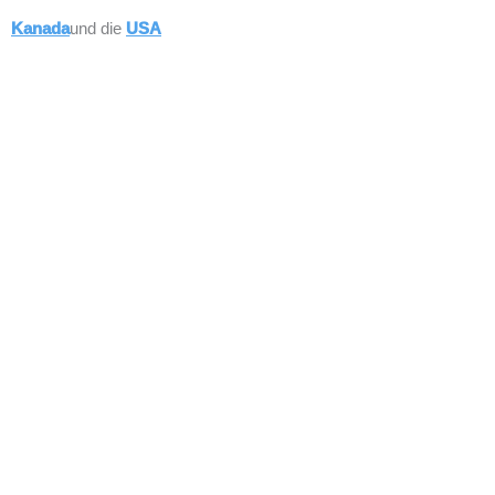
Kanada
und die
USA