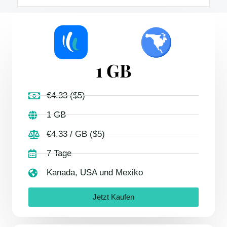
1 GB
€4.33 ($5)
1 GB
€4.33 / GB ($5)
7 Tage
Kanada, USA und Mexiko
Jetzt Kaufen