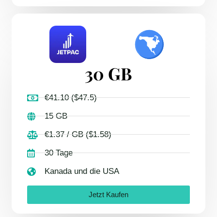
30 GB
€41.10 ($47.5)
15 GB
€1.37 / GB ($1.58)
30 Tage
Kanada und die USA
Jetzt Kaufen