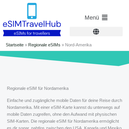
Zum
Inhalt
Hauptmenü
Menü
springen
Startseite
»
Regionale eSIMs
»
Nord-Amerika
Regionale eSIM für Nordamerika
Einfache und zugängliche mobile Daten für deine Reise durch
Nordamerika. Mit einer eSIM-Karte kannst du unterwegs auf
mobile Daten zugreifen, ohne den Aufwand mit physischen
SIM-Karten. Die regionale eSIM für Nordamerika ermöglicht
es dir sogar, nahtlos zwischen den USA, Kanada und Mexiko