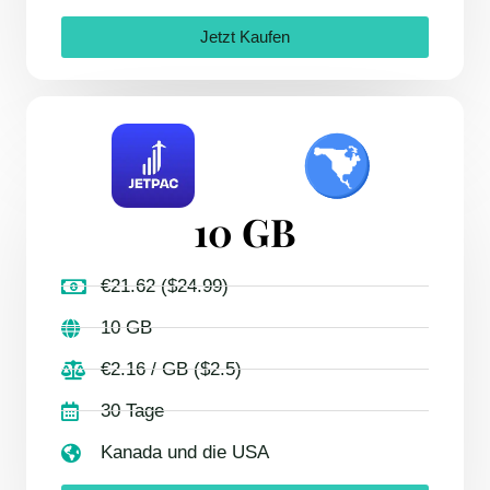
Jetzt Kaufen
10 GB
€21.62 ($24.99)
10 GB
€2.16 / GB ($2.5)
30 Tage
Kanada und die USA