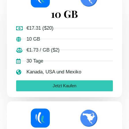
10 GB
€17.31 ($20)
10 GB
€1.73 / GB ($2)
30 Tage
Kanada, USA und Mexiko
Jetzt Kaufen