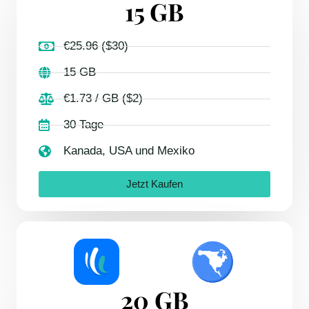
15 GB
€25.96 ($30)
15 GB
€1.73 / GB ($2)
30 Tage
Kanada, USA und Mexiko
Jetzt Kaufen
20 GB