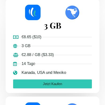
3 GB
€8.65 ($10)
3 GB
€2.88 / GB ($3.33)
14 Tage
Kanada, USA und Mexiko
Jetzt Kaufen