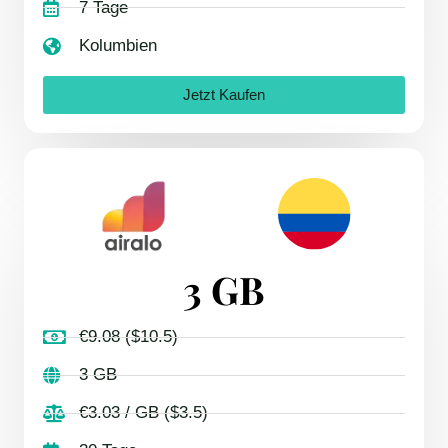
7 Tage
Kolumbien
Jetzt Kaufen
3 GB
€9.08 ($10.5)
3 GB
€3.03 / GB ($3.5)