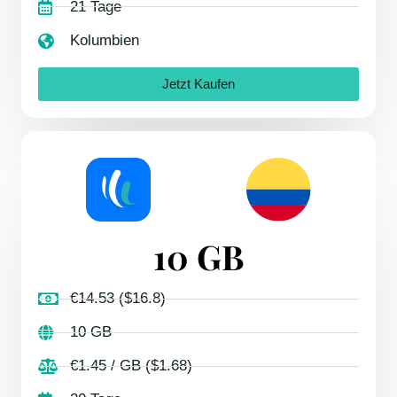
21 Tage
Kolumbien
Jetzt Kaufen
10 GB
€14.53 ($16.8)
10 GB
€1.45 / GB ($1.68)