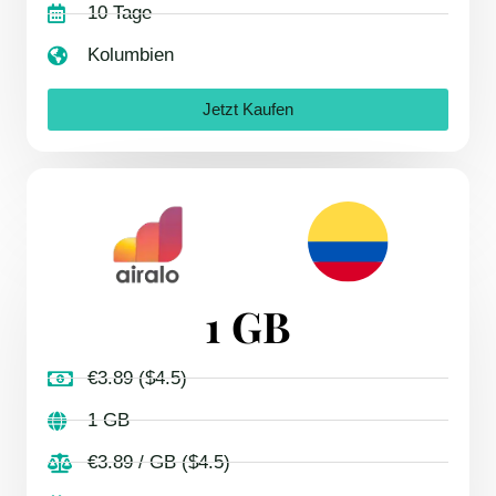
10 Tage
Kolumbien
Jetzt Kaufen
1 GB
€3.89 ($4.5)
1 GB
€3.89 / GB ($4.5)