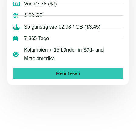
Von €7.78 ($9)
1-20 GB
So günstig wie €2.98 / GB ($3.45)
7-365 Tage
Kolumbien + 15 Länder in Süd- und
Mittelamerika
Mehr Lesen