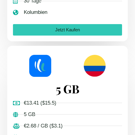
30 Tage
Kolumbien
Jetzt Kaufen
5 GB
€13.41 ($15.5)
5 GB
€2.68 / GB ($3.1)