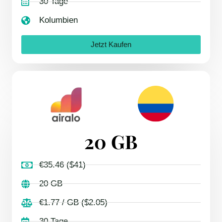
30 Tage
Kolumbien
Jetzt Kaufen
20 GB
€35.46 ($41)
20 GB
€1.77 / GB ($2.05)
30 Tage