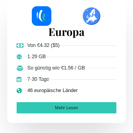
Europa
Von €4.32 ($5)
1-29 GB
So günstig wie €1.56 / GB
7-30 Tage
46 europäische Länder
Mehr Lesen