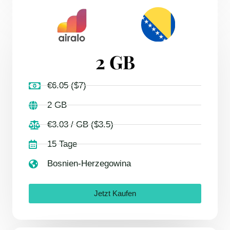
2 GB
€6.05 ($7)
2 GB
€3.03 / GB ($3.5)
15 Tage
Bosnien-Herzegowina
Jetzt Kaufen