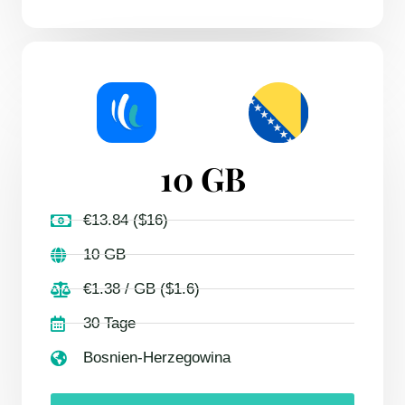
10 GB
€13.84 ($16)
10 GB
€1.38 / GB ($1.6)
30 Tage
Bosnien-Herzegowina