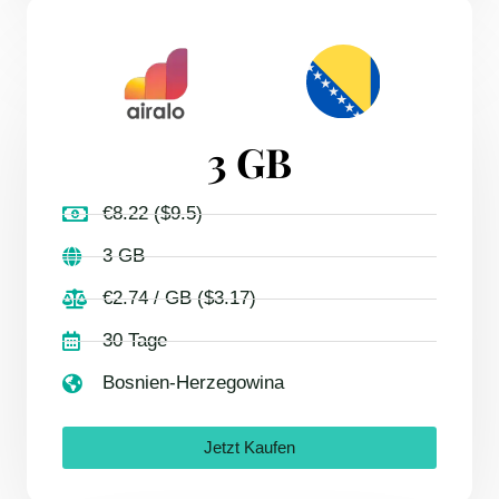
3 GB
€8.22 ($9.5)
3 GB
€2.74 / GB ($3.17)
30 Tage
Bosnien-Herzegowina
Jetzt Kaufen