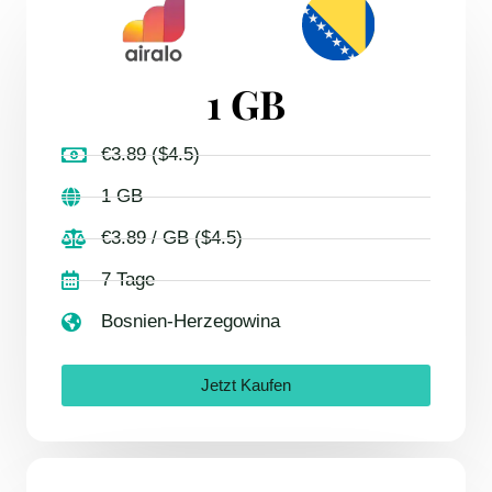
1 GB
€3.89 ($4.5)
1 GB
€3.89 / GB ($4.5)
7 Tage
Bosnien-Herzegowina
Jetzt Kaufen