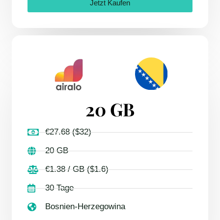
Jetzt Kaufen
20 GB
€27.68 ($32)
20 GB
€1.38 / GB ($1.6)
30 Tage
Bosnien-Herzegowina