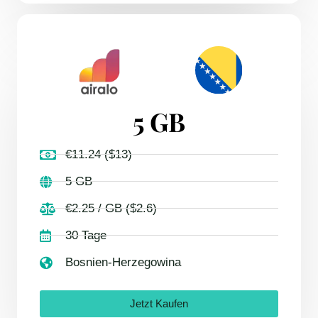
5 GB
€11.24 ($13)
5 GB
€2.25 / GB ($2.6)
30 Tage
Bosnien-Herzegowina
Jetzt Kaufen