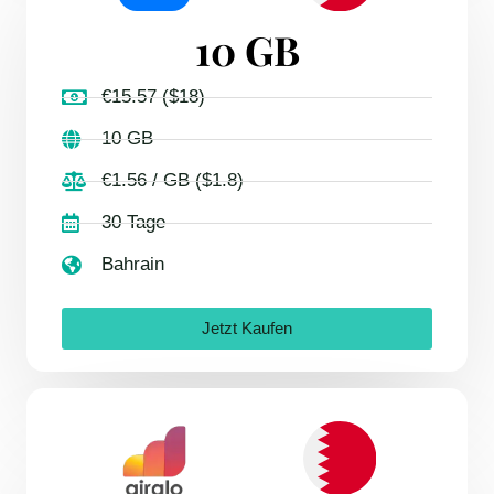
10 GB
€15.57 ($18)
10 GB
€1.56 / GB ($1.8)
30 Tage
Bahrain
Jetzt Kaufen