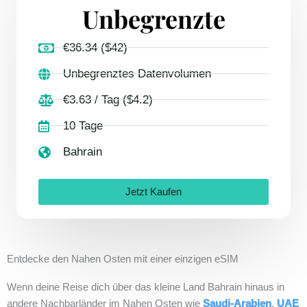
Unbegrenzte
€36.34 ($42)
Unbegrenztes Datenvolumen
€3.63 / Tag ($4.2)
10 Tage
Bahrain
Jetzt Kaufen
Entdecke den Nahen Osten mit einer einzigen eSIM
Wenn deine Reise dich über das kleine Land Bahrain hinaus in
andere Nachbarländer im Nahen Osten wie
Saudi-Arabien
,
UAE