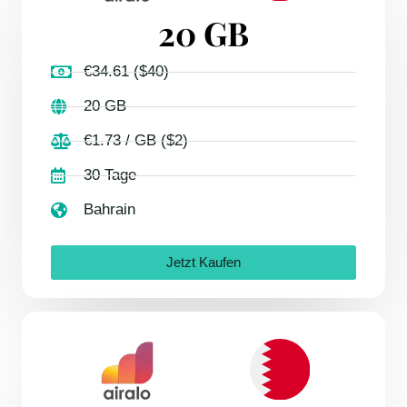
20 GB
€34.61 ($40)
20 GB
€1.73 / GB ($2)
30 Tage
Bahrain
Jetzt Kaufen