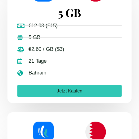
5 GB
€12.98 ($15)
5 GB
€2.60 / GB ($3)
21 Tage
Bahrain
Jetzt Kaufen