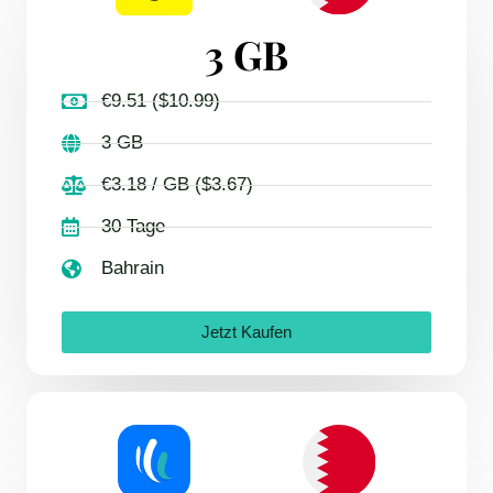
3 GB
€9.51 ($10.99)
3 GB
€3.18 / GB ($3.67)
30 Tage
Bahrain
Jetzt Kaufen