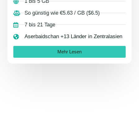
1 bis 5 GB
So günstig wie €5.63 / GB ($6.5)
7 bis 21 Tage
Aserbaidschan +13 Länder in Zentralasien
Mehr Lesen