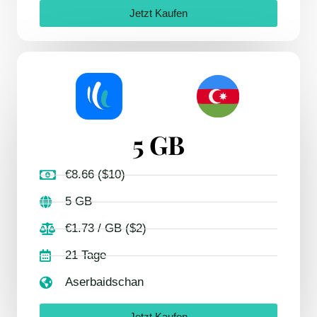
Jetzt Kaufen
5 GB
€8.66 ($10)
5 GB
€1.73 / GB ($2)
21 Tage
Aserbaidschan