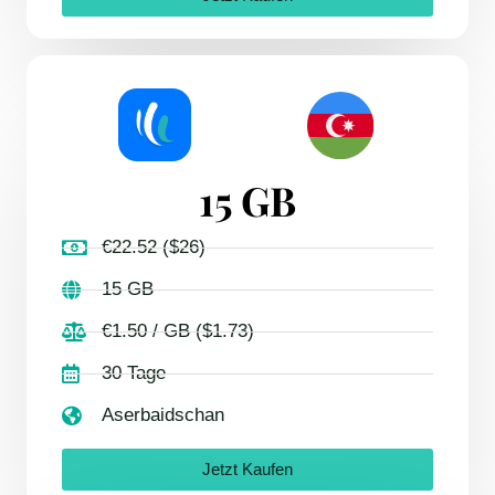
15 GB
€22.52 ($26)
15 GB
€1.50 / GB ($1.73)
30 Tage
Aserbaidschan
Jetzt Kaufen