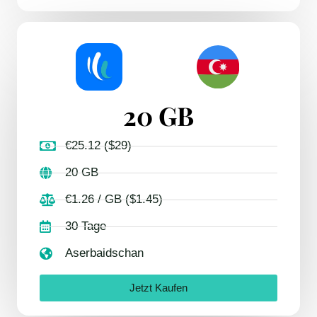
20 GB
€25.12 ($29)
20 GB
€1.26 / GB ($1.45)
30 Tage
Aserbaidschan
Jetzt Kaufen