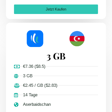
Jetzt Kaufen
3 GB
€7.36 ($8.5)
3 GB
€2.45 / GB ($2.83)
14 Tage
Aserbaidschan