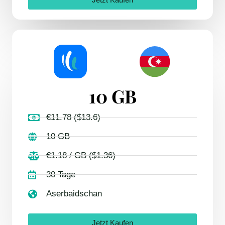
Jetzt Kaufen
10 GB
€11.78 ($13.6)
10 GB
€1.18 / GB ($1.36)
30 Tage
Aserbaidschan
Jetzt Kaufen