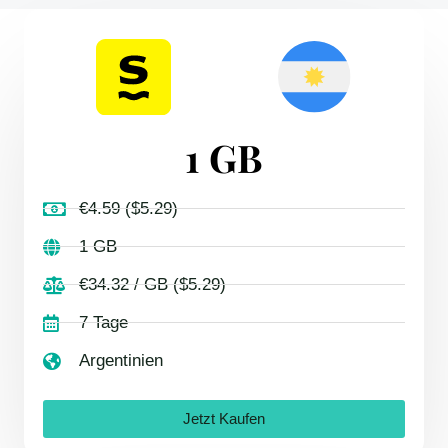
1 GB
€4.59 ($5.29)
1 GB
€34.32 / GB ($5.29)
7 Tage
Argentinien
Jetzt Kaufen