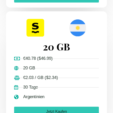
20 GB
€40.78 ($46.99)
20 GB
€2.03 / GB ($2.34)
30 Tage
Argentinien
Jetzt Kaufen