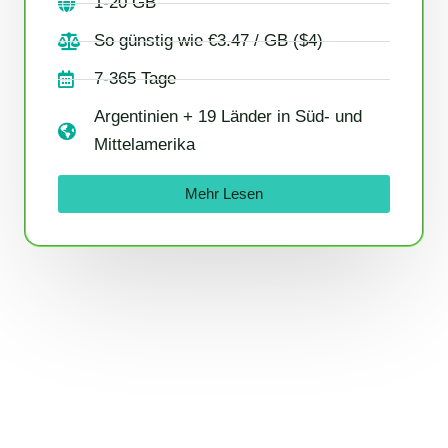
1-20 GB
So günstig wie €3.47 / GB ($4)
7-365 Tage
Argentinien + 19 Länder in Süd- und
Mittelamerika
Mehr Lesen