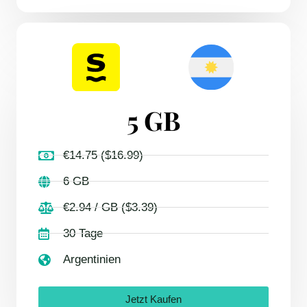
5 GB
€14.75 ($16.99)
6 GB
€2.94 / GB ($3.39)
30 Tage
Argentinien
Jetzt Kaufen