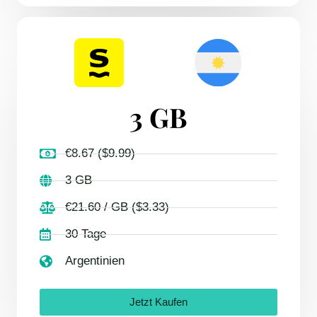
3 GB
€8.67 ($9.99)
3 GB
€21.60 / GB ($3.33)
30 Tage
Argentinien
Jetzt Kaufen