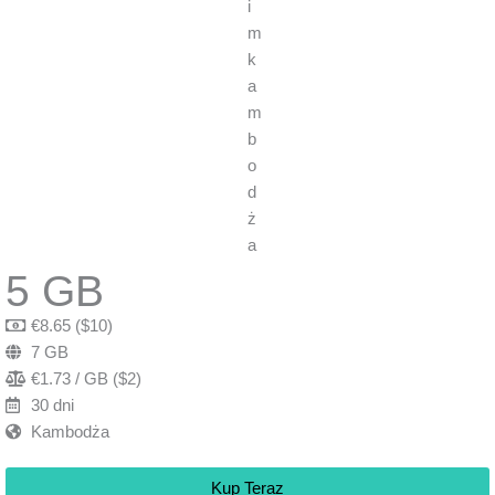
5 GB
€8.65 ($10)
7 GB
€1.73 / GB ($2)
30 dni
Kambodża
Kup Teraz