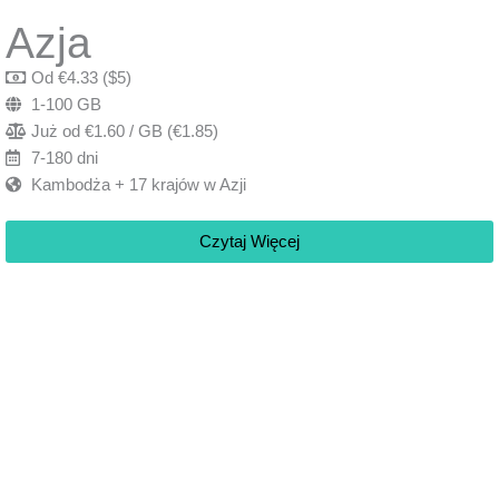
Azja
Od €4.33 ($5)
1-100 GB
Już od €1.60 / GB (€1.85)
7-180 dni
Kambodża + 17 krajów w Azji
Czytaj Więcej