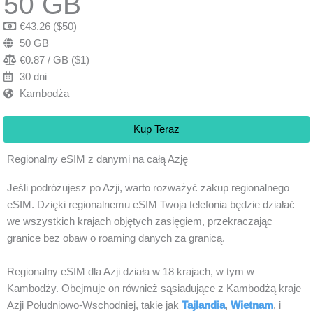
50 GB
€43.26 ($50)
50 GB
€0.87 / GB ($1)
30 dni
Kambodża
Kup Teraz
Regionalny eSIM z danymi na całą Azję
Jeśli podróżujesz po Azji, warto rozważyć zakup regionalnego
eSIM. Dzięki regionalnemu eSIM Twoja telefonia będzie działać
we wszystkich krajach objętych zasięgiem, przekraczając
granice bez obaw o roaming danych za granicą.
Regionalny eSIM dla Azji działa w 18 krajach, w tym w
Kambodży. Obejmuje on również sąsiadujące z Kambodżą kraje
Azji Południowo-Wschodniej, takie jak
Tajlandia
,
Wietnam
, i