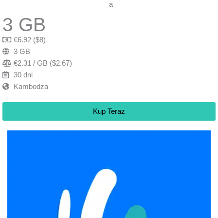
3 GB
€6.92 ($8)
3 GB
€2.31 / GB ($2.67)
30 dni
Kambodża
Kup Teraz