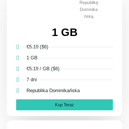
1 GB
€5.19 ($6)
1 GB
€5.19 / GB ($6)
7 dni
Republika Dominikańska
Kup Teraz