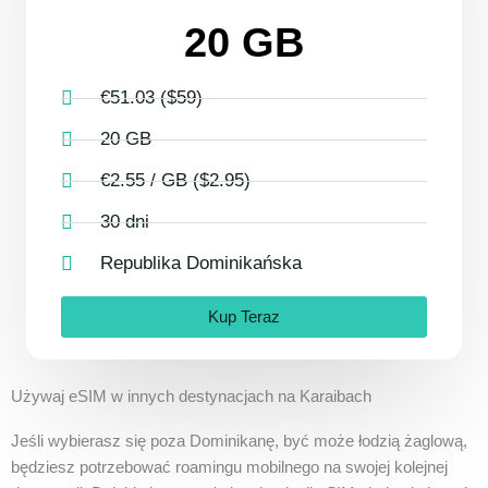
20 GB
€51.03 ($59)
20 GB
€2.55 / GB ($2.95)
30 dni
Republika Dominikańska
Kup Teraz
Używaj eSIM w innych destynacjach na Karaibach
Jeśli wybierasz się poza Dominikanę, być może łodzią żaglową,
będziesz potrzebować roamingu mobilnego na swojej kolejnej