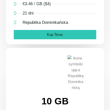
€3.46 / GB ($4)
21 dni
Republika Dominikańska
Kup Teraz
10 GB