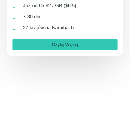
Już od €5.62 / GB ($6.5)
7-30 dni
27 krajów na Karaibach
Czytaj Więcej