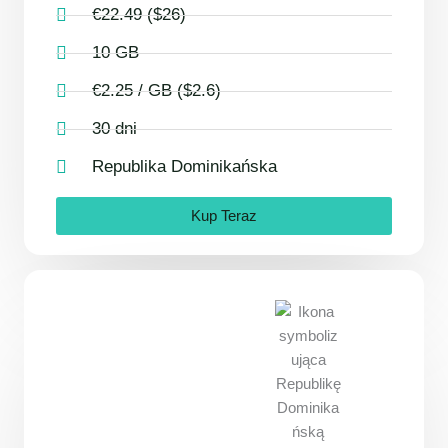
€22.49 ($26)
10 GB
€2.25 / GB ($2.6)
30 dni
Republika Dominikańska
Kup Teraz