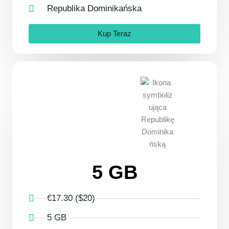
Republika Dominikańska
Kup Teraz
5 GB
€17.30 ($20)
5 GB