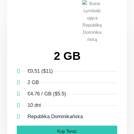
2 GB
€9.51 ($11)
2 GB
€4.76 / GB ($5.5)
10 dni
Republika Dominikańska
Kup Teraz