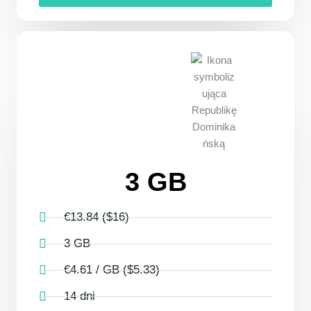
3 GB
€13.84 ($16)
3 GB
€4.61 / GB ($5.33)
14 dni