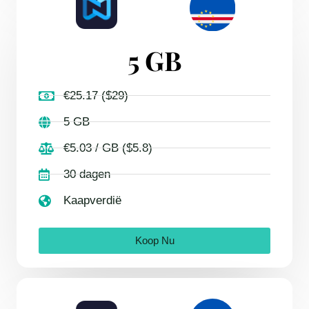
5 GB
€25.17 ($29)
5 GB
€5.03 / GB ($5.8)
30 dagen
Kaapverdië
Koop Nu