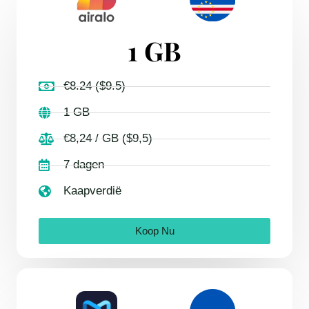
1 GB
€8.24 ($9.5)
1 GB
€8,24 / GB ($9,5)
7 dagen
Kaapverdië
Koop Nu