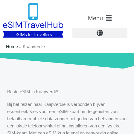
Overslaan
naar
Hoofdmenu
Menu
inhoud
Home
»
Kaapverdië
Beste eSIM in Kaapverdië
Bij het reizen naar Kaapverdië is verbonden blijven
essentieel. Kies voor een eSIM-kaart om te genieten van
betaalbare mobiele data zonder het gedoe van het vinden van
een lokale telefoonwinkel of het installeren van een fysieke
SIM-kaart. Met een eSIM kun je snel en eenvoudig online