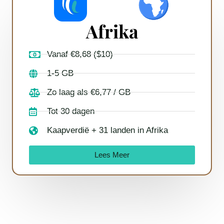
Afrika
Vanaf €8,68 ($10)
1-5 GB
Zo laag als €6,77 / GB
Tot 30 dagen
Kaapverdië + 31 landen in Afrika
Lees Meer