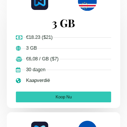
3 GB
€18.23 ($21)
3 GB
€6,08 / GB ($7)
30 dagen
Kaapverdië
Koop Nu