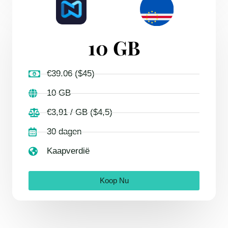
10 GB
€39.06 ($45)
10 GB
€3,91 / GB ($4,5)
30 dagen
Kaapverdië
Koop Nu