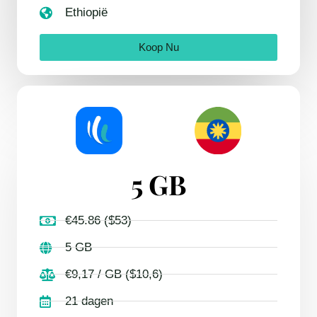
Ethiopië
Koop Nu
5 GB
€45.86 ($53)
5 GB
€9,17 / GB ($10,6)
21 dagen