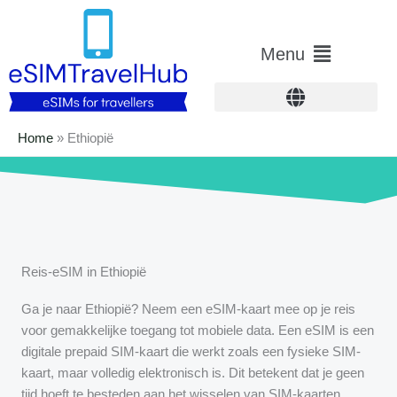
Overslaan
naar
Hoofdmenu
Menu
inhoud
Home
»
Ethiopië
Reis-eSIM in Ethiopië
Ga je naar Ethiopië? Neem een eSIM-kaart mee op je reis
voor gemakkelijke toegang tot mobiele data. Een eSIM is een
digitale prepaid SIM-kaart die werkt zoals een fysieke SIM-
kaart, maar volledig elektronisch is. Dit betekent dat je geen
tijd hoeft te besteden aan het wisselen van SIM-kaarten