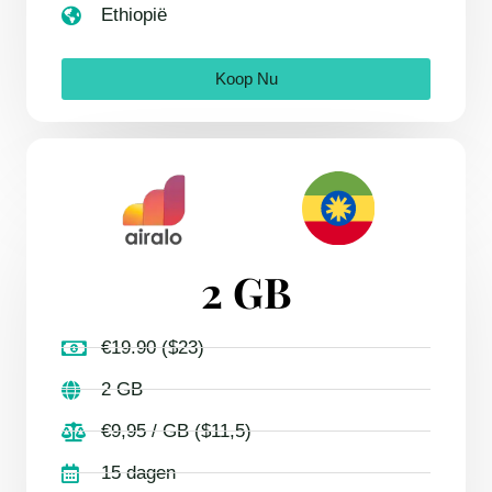
Ethiopië
Koop Nu
2 GB
€19.90 ($23)
2 GB
€9,95 / GB ($11,5)
15 dagen