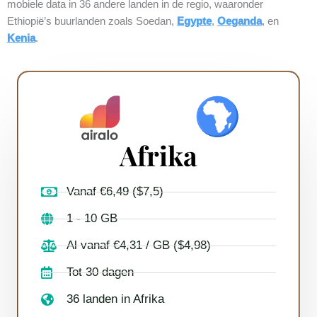
mobiele data in 36 andere landen in de regio, waaronder
Ethiopië’s buurlanden zoals Soedan,
Egypte
,
Oeganda
, en
Kenia
.
Afrika
Vanaf €6,49 ($7,5)
1 - 10 GB
Al vanaf €4,31 / GB ($4,98)
Tot 30 dagen
36 landen in Afrika