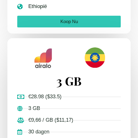
Ethiopië
Koop Nu
3 GB
€28.98 ($33.5)
3 GB
€9,66 / GB ($11,17)
30 dagen