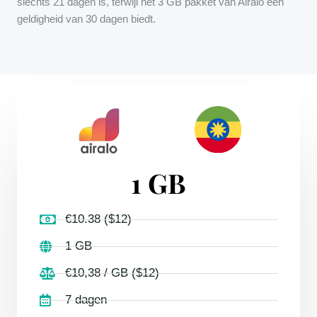
slechts 21 dagen is, terwijl het 3 GB pakket van Airalo een
geldigheid van 30 dagen biedt.
1 GB
€10.38 ($12)
1 GB
€10,38 / GB ($12)
7 dagen