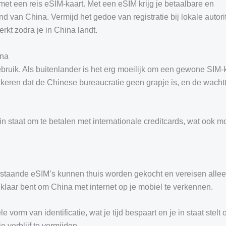
et een reis eSIM-kaart. Met een eSIM krijg je betaalbare en
d van China. Vermijd het gedoe van registratie bij lokale autorit
kt zodra je in China landt.
ina
gebruik. Als buitenlander is het erg moeilijk om een gewone SIM-k
zekeren dat de Chinese bureaucratie geen grapje is, en de wacht
 staat om te betalen met internationale creditcards, wat ook mo
erstaande eSIM’s kunnen thuis worden gekocht en vereisen alle
klaar bent om China met internet op je mobiel te verkennen.
rm van identificatie, wat je tijd bespaart en je in staat stelt
 verblijf te vermijden.