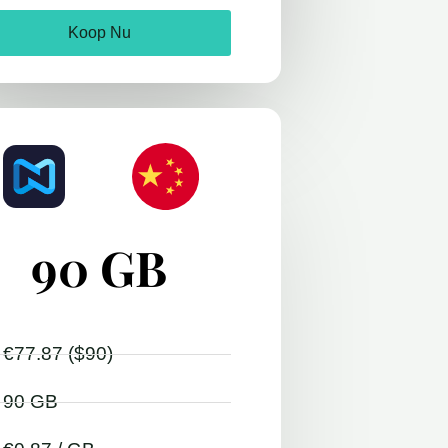
Koop Nu
90 GB
€77.87 ($90)
90 GB