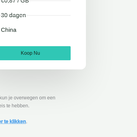
€0,87 / GB
30 dagen
China
Koop Nu
 kun je overwegen om een
eis te hebben.
er te klikken
.