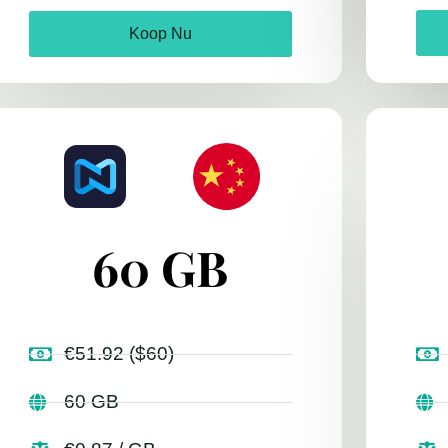
Koop Nu
60 GB
€51.92 ($60)
60 GB