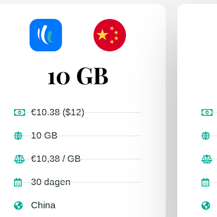
10 GB
€10.38 ($12)
10 GB
€10,38 / GB
30 dagen
China