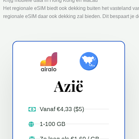
Krijg mobiele data in Hong Kong en Macau
Het regionale eSIM biedt ook dekking buiten het vasteland v
regionale eSIM daar ook dekking zal bieden. Dit bespaart je
Azië
Vanaf €4,33 ($5)
1-100 GB
Zo laag als €1.60 / GB