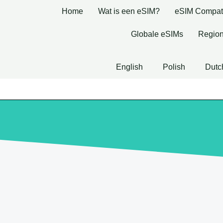
Home
Wat is een eSIM?
eSIM Compatib
Globale eSIMs
Region
English
Polish
Dutc