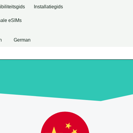
iliteitsgids
Installatiegids
ale eSIMs
h
German