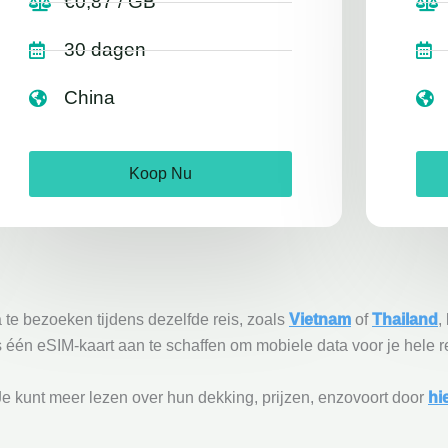
€0,87 / GB
30 dagen
China
Koop Nu
 te bezoeken tijdens dezelfde reis, zoals
Vietnam
of
Thailand
,
 één eSIM-kaart aan te schaffen om mobiele data voor je hele r
e kunt meer lezen over hun dekking, prijzen, enzovoort door
hi