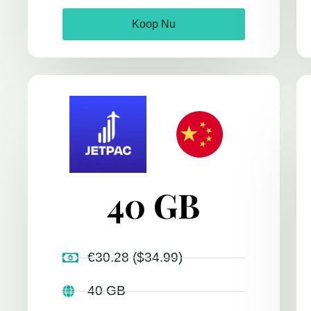
Koop Nu
40 GB
€30.28 ($34.99)
40 GB