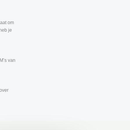
taat om
heb je
IM’s van
over