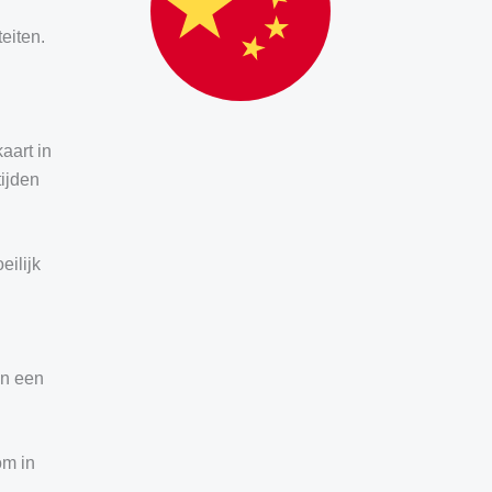
eiten.
aart in
tijden
eilijk
en een
 om
in