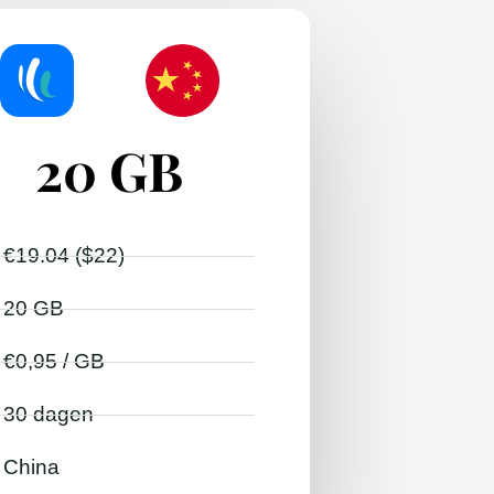
20 GB
€19.04 ($22)
20 GB
€0,95 / GB
30 dagen
China