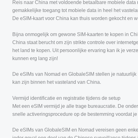
Reis naar China met voldoende betaalbare mobiele data m
gemakkelijke toegang tot mobiele data in heel het vastelan
De eSIM-kaart voor China kan thuis worden gekocht en wer
Bijna onmogelijk om gewone SIM-kaarten te kopen in Ch
China staat berucht om zijn strikte controle over internet
het land te kopen. Uit persoonlijke ervaring kan ik je ver
kunnen erg lang zijn!
De eSIMs van Nomad en GlobaleSIM stellen je natuurlijk in
kan zijn binnen het vasteland van China.
Vermijd identificatie en registratie tijdens de setup
Met een eSIM vermijd je alle trage bureaucratie. De ond
snelle activeringsprocedure op de bestemming voordat je 
De eSIMs van GlobaleSIM en Nomad vereisen geen enkele vo
ieder geval een deel van de Chinese surveillance tijdens je