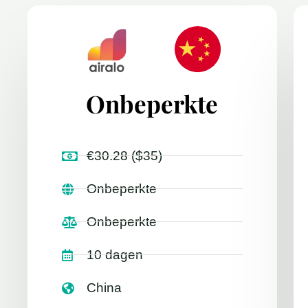
Onbeperkte
€30.28 ($35)
Onbeperkte
Onbeperkte
10 dagen
China